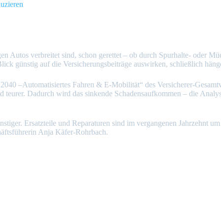
uzieren
en Autos verbreitet sind, schon gerettet – ob durch Spurhalte- oder M
Blick günstig auf die Versicherungsbeiträge auswirken, schließlich h
g 2040 –Automatisiertes Fahren & E-Mobilität“ des Versicherer-Gesamt
 teurer. Dadurch wird das sinkende Schadensaufkommen – die Analyste
stiger. Ersatzteile und Reparaturen sind im vergangenen Jahrzehnt um d
häftsführerin Anja Käfer-Rohrbach.