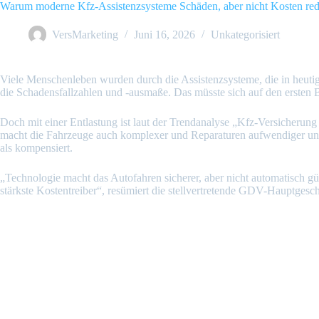
Zum
Warum moderne Kfz-Assistenzsysteme Schäden, aber nicht Kosten red
Inhalt
springen
VersMarketing
Juni 16, 2026
Unkategorisiert
Viele Menschenleben wurden durch die Assistenzsysteme, die in heutig
die Schadensfallzahlen und -ausmaße. Das müsste sich auf den ersten 
Doch mit einer Entlastung ist laut der Trendanalyse „Kfz-Versicherun
macht die Fahrzeuge auch komplexer und Reparaturen aufwendiger und
als kompensiert.
„Technologie macht das Autofahren sicherer, aber nicht automatisch gün
stärkste Kostentreiber“, resümiert die stellvertretende GDV-Hauptgesc