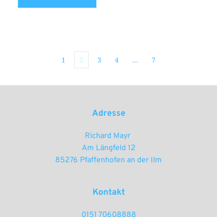
1
2
3
4
…
7
Adresse
Richard Mayr 
Am Längfeld 12
85276 Pfaffenhofen an der Ilm
Kontakt
0151 70608888