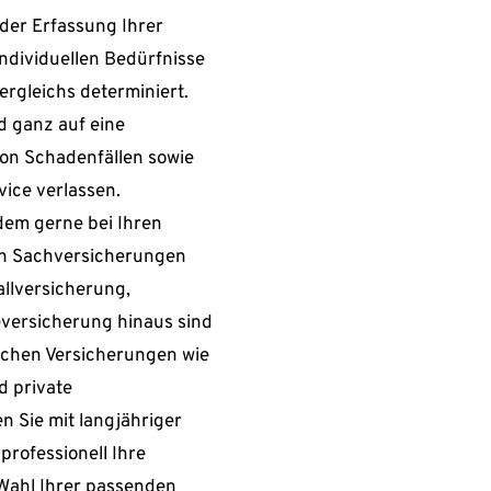
er Erfassung Ihrer 
ndividuellen Bedürfnisse 
rgleichs determiniert. 
d ganz auf eine 
on Schadenfällen sowie 
ice verlassen.
em gerne bei Ihren 
n Sachversicherungen 
llversicherung, 
ersicherung hinaus sind 
ichen Versicherungen wie 
 private 
 Sie mit langjähriger 
rofessionell Ihre 
ahl Ihrer passenden 