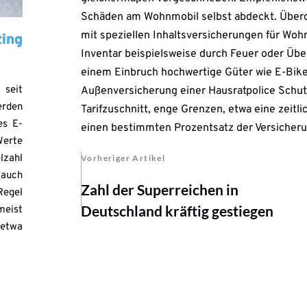
Schäden am Wohnmobil selbst abdeckt. Überdi
mit speziellen Inhaltsversicherungen für Woh
ing
Inventar beispielsweise durch Feuer oder Ü
n
einem Einbruch hochwertige Güter wie E-Bike
 seit
Außenversicherung einer Hausratpolice Schutz
erden
Tarifzuschnitt, enge Grenzen, etwa eine zeit
es E-
einen bestimmten Prozentsatz der Versiche
erte
lzahl
Vorheriger Artikel
 auch
Zahl der Superreichen in
egel
Deutschland kräftig gestiegen
meist
etwa