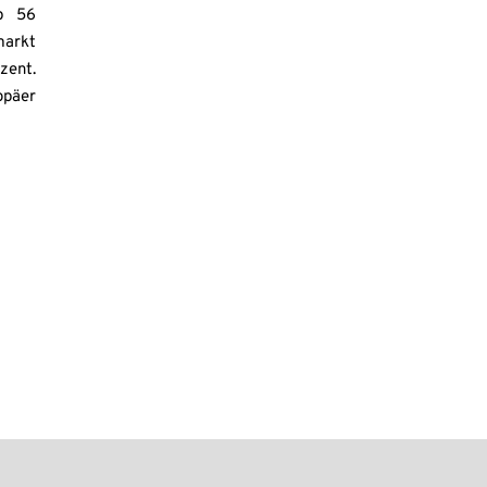
up 56
arkt
zent.
opäer