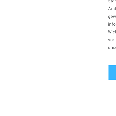
Stan
Änd
ge
inf
Wic
vor
uns