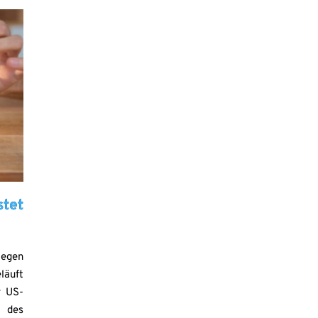
tet
legen
läuft
r US-
s des