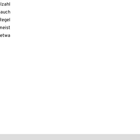
lzahl
 auch
egel
meist
etwa