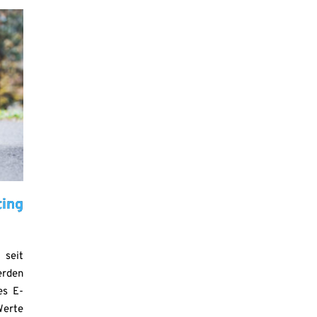
ing
n
 seit
erden
es E-
erte