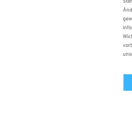
Stan
Änd
ge
inf
Wic
vor
uns