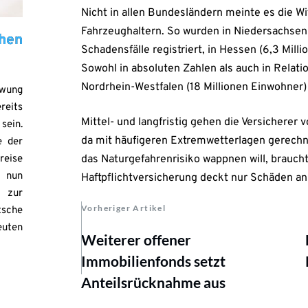
Nicht in allen Bundesländern meinte es die W
Fahrzeughaltern. So wurden in Niedersachsen
hen
Schadensfälle registriert, in Hessen (6,3 Mil
Sowohl in absoluten Zahlen als auch in Relati
Nordrhein-Westfalen (18 Millionen Einwohner)
hwung
reits
Mittel- und langfristig gehen die Versichere
sein.
da mit häufigeren Extremwetterlagen gerechne
e der
reise
das Naturgefahrenrisiko wappnen will, brauch
h nun
Haftpflichtversicherung deckt nur Schäden a
zur
Vorheriger Artikel
tsche
euten
Weiterer offener
Immobilienfonds setzt
Anteilsrücknahme aus