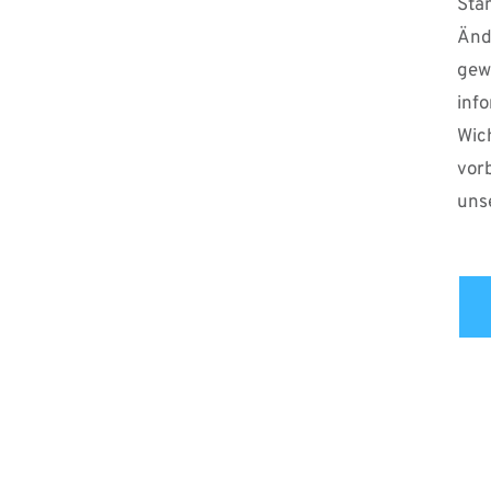
Stan
Änd
ge
inf
Wic
vor
uns