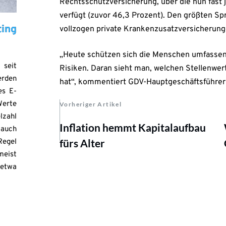
Rechtsschutzversicherung, über die nun fast 
verfügt (zuvor 46,3 Prozent). Den größten Spr
ing
vollzogen private Krankenzusatzversicherung
n
„Heute schützen sich die Menschen umfassende
 seit
Risiken. Daran sieht man, welchen Stellenwert 
erden
hat“, kommentiert GDV-Hauptgeschäftsführer
es E-
erte
Vorheriger Artikel
lzahl
Inflation hemmt Kapitalaufbau
 auch
fürs Alter
egel
meist
etwa