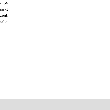
up 56
arkt
zent.
opäer