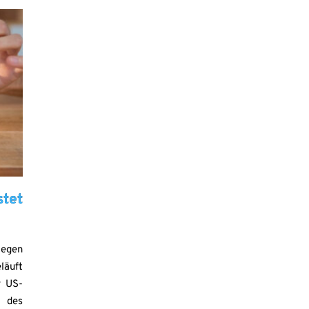
tet
legen
läuft
r US-
s des