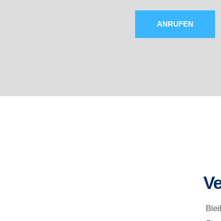
ANRUFEN
V
Ble