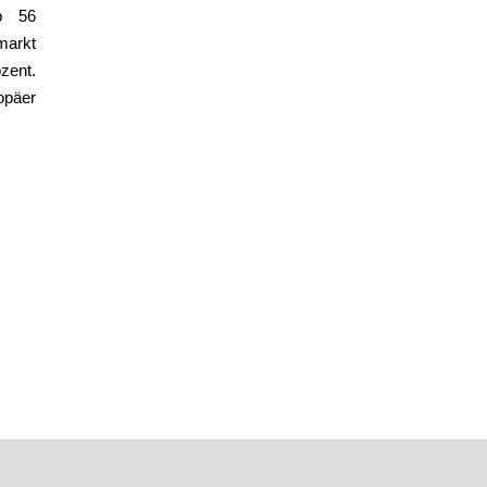
up 56
arkt
zent.
opäer