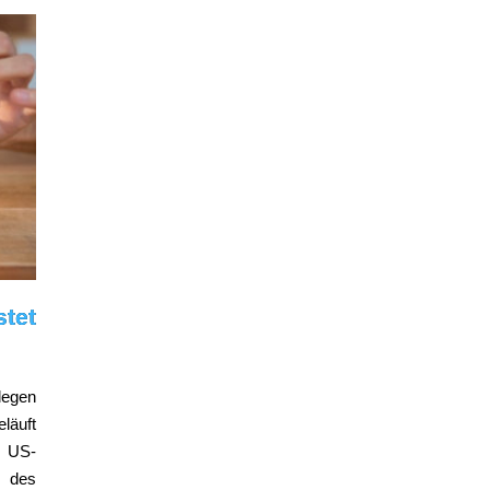
tet
legen
läuft
r US-
s des