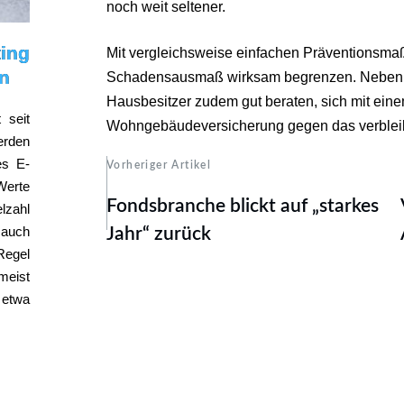
noch weit seltener.
ing
Mit vergleichsweise einfachen Präventionsmaß
en
Schadensausmaß wirksam begrenzen. Neben 
Hausbesitzer zudem gut beraten, sich mit eine
 seit
Wohngebäudeversicherung gegen das verbleib
erden
es E-
Vorheriger Artikel
erte
Fondsbranche blickt auf „starkes
lzahl
 auch
Jahr“ zurück
egel
meist
etwa