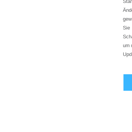
Stan
Änd
gewi
Sie
Sch
um 
Upda